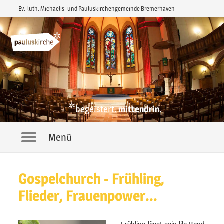
Ev.-luth. Michaelis- und Pauluskirchengemeinde Bremerhaven
*
begeistert.
mittendrin.
Menü
Navigation
Gospelchurch - Frühling,
Flieder, Frauenpower...