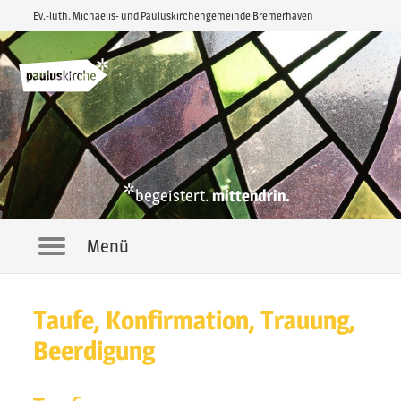
Ev.-luth. Michaelis- und Pauluskirchengemeinde Bremerhaven
*
begeistert.
mittendrin.
Menü
Navigation
Taufe, Konfirmation, Trauung,
Beerdigung