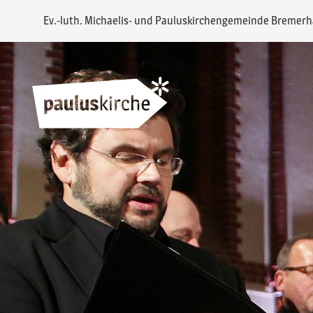
Ev.-luth. Michaelis- und Pauluskirchengemeinde Bremer