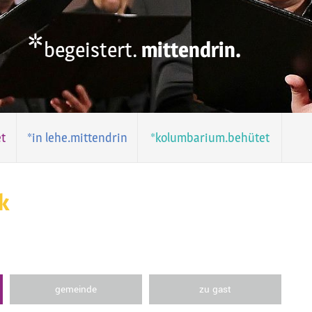
*
begeistert.
mittendrin.
t
*in lehe.mittendrin
*kolumbarium.behütet
k
gemeinde
zu gast