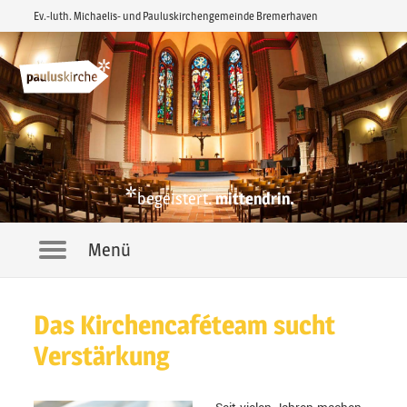
Ev.-luth. Michaelis- und Pauluskirchengemeinde Bremerhaven
*
begeistert.
mittendrin.
Menü
Navigation
Das Kirchencaféteam sucht
Verstärkung