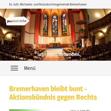
Ev.-luth. Michaelis- und Pauluskirchengemeinde Bremerhaven
*
begeistert.
mittendrin.
Menü
Navigation
Bremerhaven bleibt bunt -
Aktionsbündnis gegen Rechts