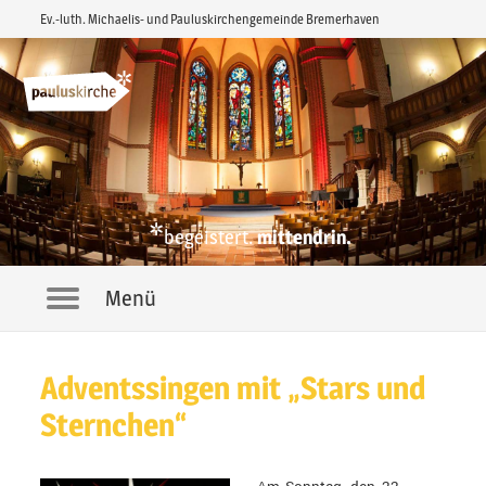
Ev.-luth. Michaelis- und Pauluskirchengemeinde Bremerhaven
*
begeistert.
mittendrin.
Menü
Navigation
Adventssingen mit „Stars und
Sternchen“