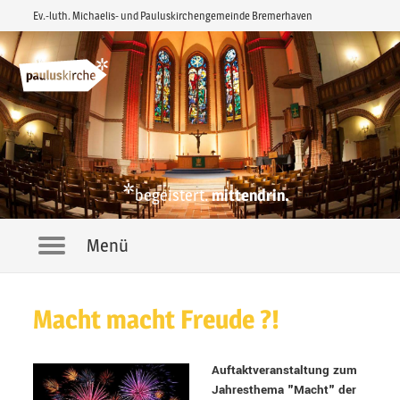
Ev.-luth. Michaelis- und Pauluskirchengemeinde Bremerhaven
*
begeistert.
mittendrin.
Menü
Navigation
Macht macht Freude ?!
Auftaktveranstaltung zum
Jahresthema "Macht" der