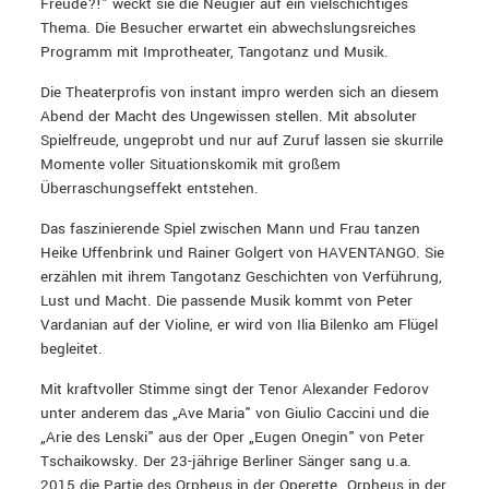
Freude?!" weckt sie die Neugier auf ein vielschichtiges
Thema. Die Besucher erwartet ein abwechslungsreiches
Programm mit Improtheater, Tangotanz und Musik.
Die Theaterprofis von instant impro werden sich an diesem
Abend der Macht des Ungewissen stellen. Mit absoluter
Spielfreude, ungeprobt und nur auf Zuruf lassen sie skurrile
Momente voller Situationskomik mit großem
Überraschungseffekt entstehen.
Das faszinierende Spiel zwischen Mann und Frau tanzen
Heike Uffenbrink und Rainer Golgert von HAVENTANGO. Sie
erzählen mit ihrem Tangotanz Geschichten von Verführung,
Lust und Macht. Die passende Musik kommt von Peter
Vardanian auf der Violine, er wird von Ilia Bilenko am Flügel
begleitet.
Mit kraftvoller Stimme singt der Tenor Alexander Fedorov
unter anderem das „Ave Maria" von Giulio Caccini und die
„Arie des Lenski" aus der Oper „Eugen Onegin" von Peter
Tschaikowsky. Der 23-jährige Berliner Sänger sang u.a.
2015 die Partie des Orpheus in der Operette „Orpheus in der