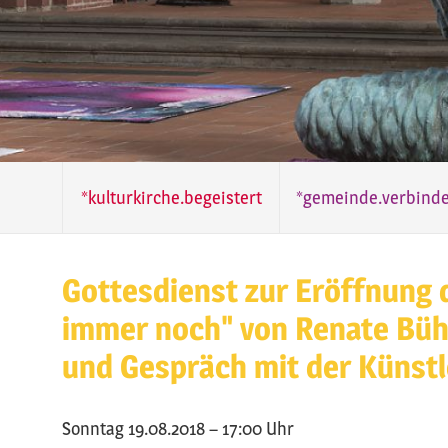
*kulturkirche.begeistert
*gemeinde.verbinde
Gottesdienst zur Eröffnung 
immer noch" von Renate Büh
und Gespräch mit der Künstl
Sonntag 19.08.2018 – 17:00 Uhr