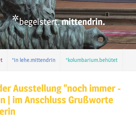
*
begeistert.
mittendrin.
t
*in lehe.mittendrin
*kolumbarium.behütet
der Ausstellung "noch immer -
n | im Anschluss Grußworte
erin