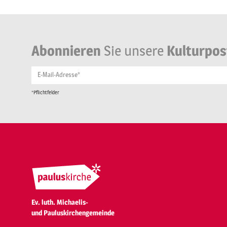
Abonnieren
Sie unsere
Kulturpos
E-Mail-Adresse*
*Pflichtfelder
Ev. luth. Michaelis-
und Pauluskirchengemeinde