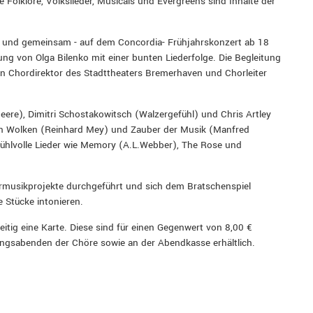
le Folklore, Volkslieder, Musicals und Evergreens sind Inhalte der
ln und gemeinsam - auf dem Concordia- Frühjahrskonzert ab 18
ung von Olga Bilenko mit einer bunten Liederfolge. Die Begleitung
en Chordirektor des Stadttheaters Bremerhaven und Chorleiter
ere), Dimitri Schostakowitsch (Walzergefühl) und Chris Artley
den Wolken (Reinhard Mey) und Zauber der Musik (Manfred
hlvolle Lieder wie Memory (A.L.Webber), The Rose und
rmusikprojekte durchgeführt und sich dem Bratschenspiel
e Stücke intonieren.
itig eine Karte. Diese sind für einen Gegenwert von 8,00 €
ngsabenden der Chöre sowie an der Abendkasse erhältlich.