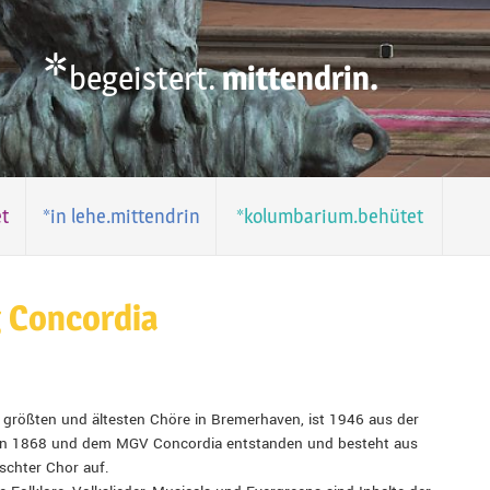
*
begeistert.
mittendrin.
t
*in lehe.mittendrin
*kolumbarium.behütet
g Concordia
 größten und ältesten Chöre in Bremerhaven, ist 1946 aus der
on 1868 und dem MGV Concordia entstanden und besteht aus
schter Chor auf.