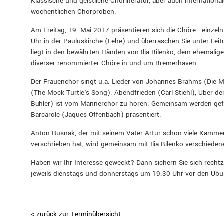
Klassische und geistliche Chorliteratur, aber auch internationa
wöchentlichen Chorproben.
Am Freitag, 19. Mai 2017 präsentieren sich die Chöre - einze
Uhr in der Pauluskirche (Lehe) und überraschen Sie unter Leit
liegt in den bewährten Händen von Ilia Bilenko, dem ehemalig
diverser renommierter Chöre in und um Bremerhaven.
Der Frauenchor singt u.a. Lieder von Johannes Brahms (Die Me
(The Mock Turtle's Song). Abendfrieden (Carl Stiehl), Über 
Bühler) ist vom Männerchor zu hören. Gemeinsam werden gefü
Barcarole (Jaques Offenbach) präsentiert.
Anton Rusnak, der mit seinem Vater Artur schon viele Kamme
verschrieben hat, wird gemeinsam mit Ilia Bilenko verschieden
Haben wir Ihr Interesse geweckt? Dann sichern Sie sich rechtze
jeweils dienstags und donnerstags um 19.30 Uhr vor den Übu
< zurück zur Terminübersicht