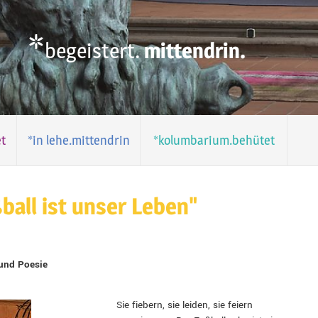
*
begeistert.
mittendrin.
t
*in lehe.mittendrin
*kolumbarium.behütet
ball ist unser Leben"
 und Poesie
Sie fiebern, sie leiden, sie feiern