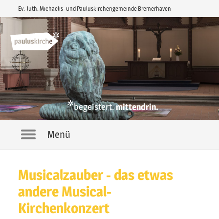
Ev.-luth. Michaelis- und Pauluskirchengemeinde Bremerhaven
*
begeistert.
mittendrin.
Menü
Navigation
Musicalzauber - das etwas
andere Musical-
Kirchenkonzert