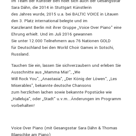
Im Team der Künstler befi ndet sich auch der Gesangsstar
Sara Dähn, die 2014 in Stuttgart Künstlerin
des Jahres wurde, 2015 u.a. bei BALTIC VOICE in Litauen
den 3. Platz international belegte und im
Kanzleramt Berlin mit ihrer Gruppe „Voice Over Piano" eine
Ehrung erhielt. Und im Juli 2016 gewannen
Sie unter 12.000 Teilnehmern aus 76 Nationen GOLD
für Deutschland bei den World Choir Games in Sotschi,
Russland.
Tauchen Sie ein, lassen Sie sichverzaubern und erleben Sie
Ausschnitte aus „Mamma Mia!", „We
Will Rock You", „Anastasia", „Der König der Löwen", „Les
Miserables", bekannte deutsche Chansons
zum herzlichen lachen sowie bekannte Popstücke wie
„Halleluja", oder „Stadt" u.v.m...Änderungen im Programm
vorbehalten!
Voice Over Piano (mit Gesangsstar Sara Dähn & Thomas
Blaeschke am Piano)