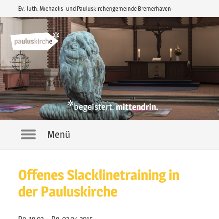
Ev.-luth. Michaelis- und Pauluskirchengemeinde Bremerhaven
*
begeistert.
mittendrin.
Menü
Navigation
Offenes Slacklinetraining in
der Pauluskirche
Do. 19.02. – Do. 02.04.2015