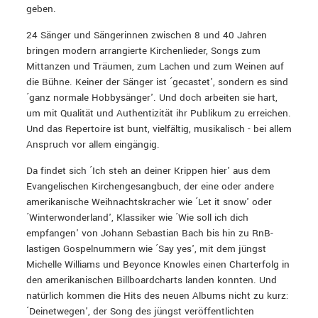
geben.
24 Sänger und Sängerinnen zwischen 8 und 40 Jahren
bringen modern arrangierte Kirchenlieder, Songs zum
Mittanzen und Träumen, zum Lachen und zum Weinen auf
die Bühne. Keiner der Sänger ist ´gecastet', sondern es sind
´ganz normale Hobbysänger'. Und doch arbeiten sie hart,
um mit Qualität und Authentizität ihr Publikum zu erreichen.
Und das Repertoire ist bunt, vielfältig, musikalisch - bei allem
Anspruch vor allem eingängig.
Da findet sich ´Ich steh an deiner Krippen hier' aus dem
Evangelischen Kirchengesangbuch, der eine oder andere
amerikanische Weihnachtskracher wie ´Let it snow' oder
´Winterwonderland', Klassiker wie ´Wie soll ich dich
empfangen' von Johann Sebastian Bach bis hin zu RnB-
lastigen Gospelnummern wie ´Say yes', mit dem jüngst
Michelle Williams und Beyonce Knowles einen Charterfolg in
den amerikanischen Billboardcharts landen konnten. Und
natürlich kommen die Hits des neuen Albums nicht zu kurz:
´Deinetwegen', der Song des jüngst veröffentlichten