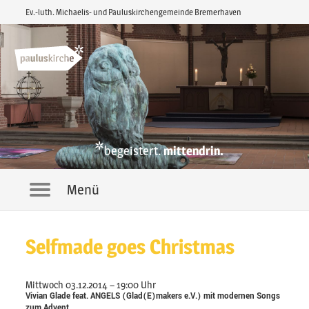
Ev.-luth. Michaelis- und Pauluskirchengemeinde Bremerhaven
*
begeistert.
mittendrin.
Menü
Navigation
Selfmade goes Christmas
Mittwoch 03.12.2014 – 19:00 Uhr
Vivian Glade feat. ANGELS (Glad(E)makers e.V.) mit modernen Songs
zum Advent