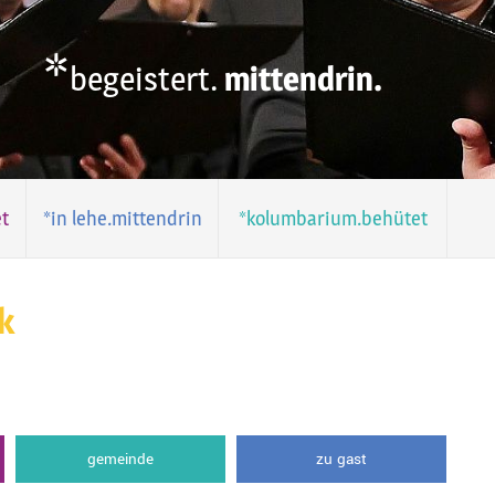
*
begeistert.
mittendrin.
t
*in lehe.mittendrin
*kolumbarium.behütet
k
gemeinde
zu gast