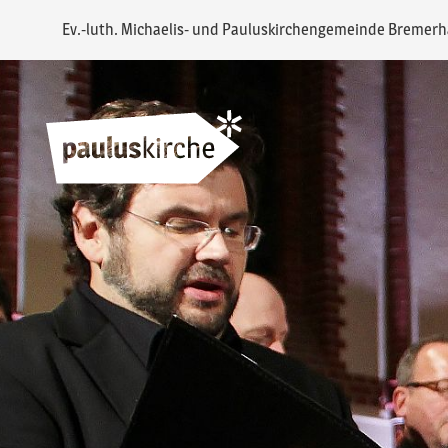
Ev.-luth. Michaelis- und Pauluskirchengemeinde Bremer