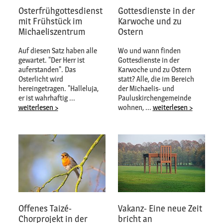
Osterfrühgottesdienst
Gottesdienste in der
mit Frühstück im
Karwoche und zu
Michaeliszentrum
Ostern
Auf diesen Satz haben alle
Wo und wann finden
gewartet. "Der Herr ist
Gottesdienste in der
auferstanden". Das
Karwoche und zu Ostern
Osterlicht wird
statt? Alle, die im Bereich
hereingetragen. "Halleluja,
der Michaelis- und
er ist wahrhaftig ...
Pauluskirchengemeinde
weiterlesen >
wohnen, ...
weiterlesen >
Offenes Taizé-
Vakanz- Eine neue Zeit
Chorprojekt in der
bricht an