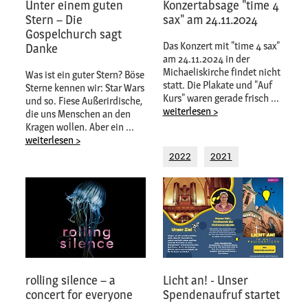
Unter einem guten
Konzertabsage "time 4
Stern – Die
sax" am 24.11.2024
Gospelchurch sagt
Das Konzert mit "time 4 sax"
Danke
am 24.11.2024 in der
Michaeliskirche findet nicht
Was ist ein guter Stern? Böse
statt. Die Plakate und "Auf
Sterne kennen wir: Star Wars
Kurs" waren gerade frisch ...
und so. Fiese Außerirdische,
weiterlesen >
die uns Menschen an den
Kragen wollen. Aber ein ...
weiterlesen >
2022
2021
rolling silence – a
Licht an! - Unser
concert for everyone
Spendenaufruf startet