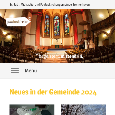
Ev.-luth. Michaelis- und Pauluskirchengemeinde Bremerhaven
*
begeistert.
mittendrin.
Menü
Navigation
Neues in der Gemeinde 2024