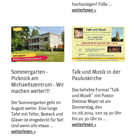
hochzulegen? Füße ...
weiterlesen >
Sommergarten -
Talk und Musik in der
Picknick am
Pauluskirche
Michaeliszentrum - Wir
Das beliebte Format "Talk
machen weiter!!!
und Musik" mit Pastor
Dietmar Meyer ist am
Der Sommergarten geht im
Donnerstag, den
August weiter. Eine lange
01.08.2024 von 19.30 Uhr
Tafel mit Teller, Besteck und
bis 20.30 Uhr zu ...
Gläser ist eingedeckt für Sie!
weiterlesen >
Und wenn alle etwas ...
weiterlesen >