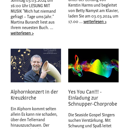
Sonntag 03.03.2024 um
Kerstin Harms und begleitet
16:00 Uhr LESUNG MIT
von Betty Namyst am Klavier,
MUSIK "Mich hat niemand
laden Sie am 03.03.2024 um
gefragt – Tage ums Jahr.“
17.00 ...
weiterlesen >
Martina Burandt liest aus
ihrem neuesten Buch. ...
weiterlesen >
Alphornkonzert in der
Yes You Can!!! -
Kreuzkirche
Einladung zur
Schnupper-Chorprobe
Ein Alphorn kommt selten
allein Es kann nie schaden,
Die Seaside Gospel Singers
über den Tellerrand
suchen Verstärkung. Mit
hinauszuschauen. Der
Schwung und Spaß leitet