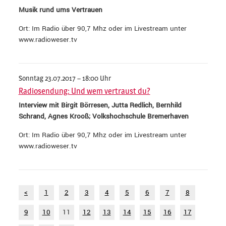
Musik rund ums Vertrauen
Ort: Im Radio über 90,7 Mhz oder im Livestream unter
www.radioweser.tv
Sonntag 23.07.2017 – 18:00 Uhr
Radiosendung: Und wem vertraust du?
Interview mit Birgit Börresen, Jutta Redlich, Bernhild
Schrand, Agnes Krooß; Volkshochschule Bremerhaven
Ort: Im Radio über 90,7 Mhz oder im Livestream unter
www.radioweser.tv
<
1
2
3
4
5
6
7
8
9
10
11
12
13
14
15
16
17